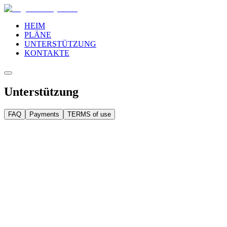
HEIM
PLÄNE
UNTERSTÜTZUNG
KONTAKTE
Unterstützung
FAQ
Payments
TERMS of use
Über diese Bedingungen
Über diese Bedingungen
Allgemeine Geschäftsbedingungen
ABSCHNITT I. Allgemeine Bestimmungen
ABSCHNITT II. Datenschutzrichtlinie
ABSCHNITT III. Treueprogramm
Rabattbedingungen