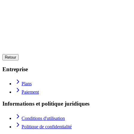
Quelles sont les localisations disponibles ?
Quels systèmes d'exploitation sont disponibles ?
Quels modes de paiement sont disponibles ?
Période d'essai ?
Quel type de trafic est proposé ?
Remboursement ?
Retour
Entreprise
Plans
Paiement
Informations et politique juridiques
Conditions d'utilisation
Politique de confidentialité