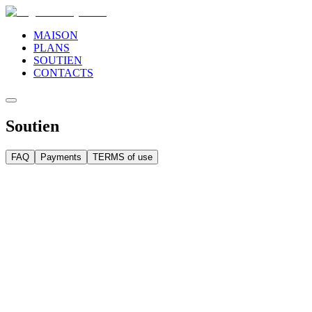
MAISON
PLANS
SOUTIEN
CONTACTS
Soutien
FAQ
Payments
TERMS of use
Qu'est-ce qu'un VPS ?
Virtualisation
Qu'est-ce qu'une approche individuelle ?
Qu'est-ce que l'hébergement illimité ?
Informations personnelles